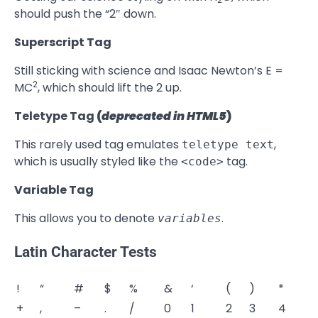
should push the “2″ down.
Superscript Tag
Still sticking with science and Isaac Newton’s E =
2
MC
, which should lift the 2 up.
Teletype Tag
(
deprecated in HTML5
)
This rarely used tag emulates
,
teletype text
which is usually styled like the
tag.
<code>
Variable Tag
This allows you to denote
.
variables
Latin Character Tests
!
“
#
$
%
&
‘
(
)
*
+
,
–
.
/
0
1
2
3
4