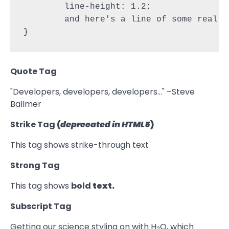
	line-height: 1.2;

	and here's a line of some really, really, really, really long text, just to see how the PRE tag handles it and to find out how it overflows;

}
Quote Tag
Developers, developers, developers…
–Steve
Ballmer
Strike Tag
(
deprecated in HTML5
)
This tag shows strike-through text
Strong Tag
This tag shows
bold
text.
Subscript Tag
Getting our science styling on with H
O, which
2