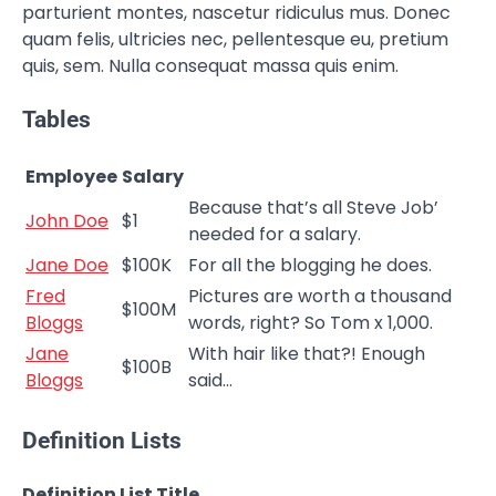
parturient montes, nascetur ridiculus mus. Donec
quam felis, ultricies nec, pellentesque eu, pretium
quis, sem. Nulla consequat massa quis enim.
Tables
Employee
Salary
Because that’s all Steve Job’
John Doe
$1
needed for a salary.
Jane Doe
$100K
For all the blogging he does.
Fred
Pictures are worth a thousand
$100M
Bloggs
words, right? So Tom x 1,000.
Jane
With hair like that?! Enough
$100B
Bloggs
said…
Definition Lists
Definition List Title