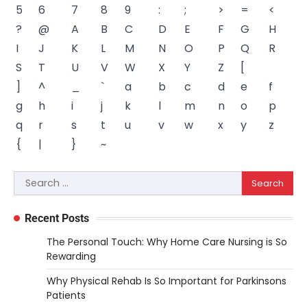
5
6
7
8
9
:
;
>
=
<
?
@
A
B
C
D
E
F
G
H
I
J
K
L
M
N
O
P
Q
R
S
T
U
V
W
X
Y
Z
[
]
^
_
`
a
b
c
d
e
f
g
h
i
j
k
l
m
n
o
p
q
r
s
t
u
v
w
x
y
z
{
|
}
~
Search
for:
Recent Posts
The Personal Touch: Why Home Care Nursing is So
Rewarding
Why Physical Rehab Is So Important for Parkinsons
Patients