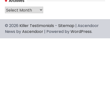
Archives
Archives
© 2026
Killer Testimonials
-
Sitemap
| Ascendoor
News by
Ascendoor
| Powered by
WordPress
.